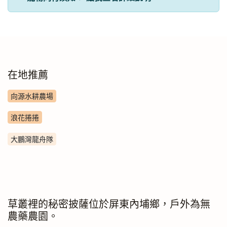
在地推薦
向源水耕農場
浪花捲捲
大鵬灣龍舟隊
草叢裡的秘密披薩位於屏東內埔鄉，戶外為無
農藥農園。