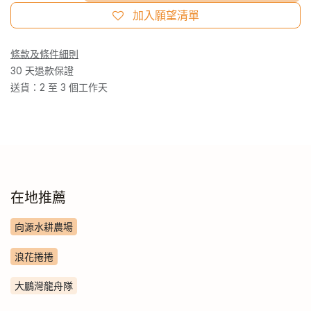
加入願望清單
條款及條件細則
30 天退款保證
送貨：2 至 3 個工作天
在地推薦
向源水耕農場
浪花捲捲
大鵬灣龍舟隊